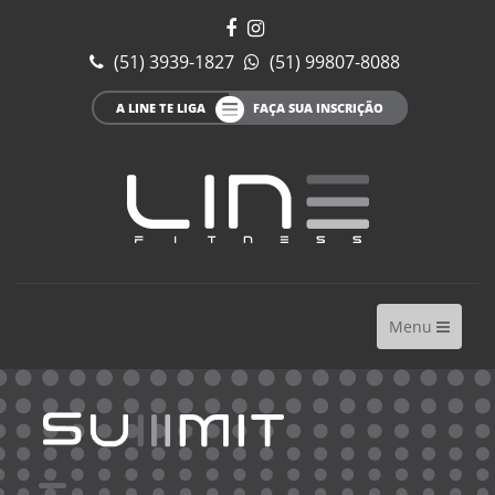
(51) 3939-1827
(51) 99807-8088
A LINE TE LIGA
FAÇA SUA INSCRIÇÃO
Toggle
Menu
navigation